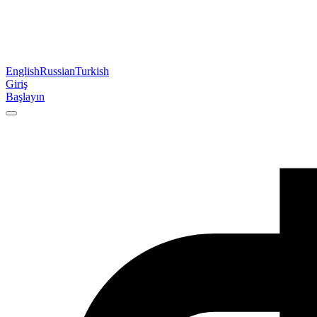
English
Russian
Turkish
Giriş
Başlayın